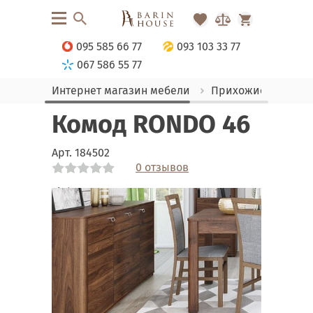
095 585 66 77
093 103 33 77
067 586 55 77
Интернет магазин мебели
Прихожие
Комо
Комод RONDO 46
Арт.
184502
0 отзывов
Link
Link
Link
Link