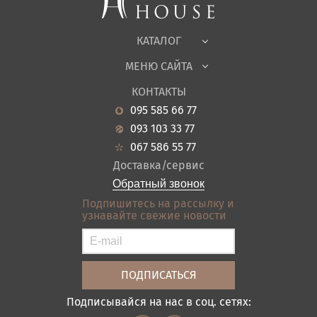
Офисная мебель
Ткани
КАТАЛОГ
Детская
МЕНЮ САЙТА
Садовая мебель
О нас
Гостиная
КОНТАКТЫ
Новости
Кухня
095 585 66 77
Гарантия
Прихожие
093 103 33 77
Кредит
Ванная
067 586 55 77
Оплата и доставка
Акции
Доставка/сервис
Отзывы
Обратный звонок
Контакты
Подпишитесь на рассылку и
узнавайте свежие новости
Карта сайта
Условия покупки
Подписывайся на нас в соц. сетях: