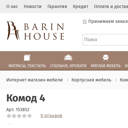
О нас
Новости
Гарантия
Кредит
Оплата и доста
Принимаем заказ
МАТРАСЫ, ТЕКСТИЛЬ
СПАЛЬНИ, КРОВАТИ
МЯГКАЯ МЕБЕЛЬ
К
Интернет магазин мебели
Корпусная мебель
Ко
Комод 4
Арт.
153852
0 отзывов
Link
Link
Link
Link
Link
Link
Link
Link
Link