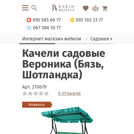
095 585 66 77
093 103 33 77
067 586 55 77
Интернет магазин мебели
Садовая мебель
Качели садовые
Вероника (Бязь,
Шотландка)
Арт.
270679
0 отзывов
Link
Link
Новинка