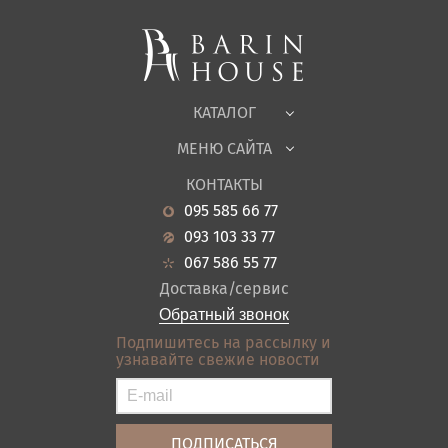
Мягкая мебель
Корпусная мебель
Офисная мебель
Ткани
КАТАЛОГ
Детская
МЕНЮ САЙТА
Садовая мебель
О нас
Гостиная
КОНТАКТЫ
Новости
Кухня
095 585 66 77
Гарантия
Прихожие
093 103 33 77
Кредит
Ванная
067 586 55 77
Оплата и доставка
Акции
Доставка/сервис
Отзывы
Обратный звонок
Контакты
Подпишитесь на рассылку и
узнавайте свежие новости
Карта сайта
Условия покупки