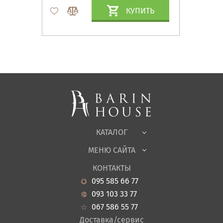
КУПИТЬ
Матрасы, текстиль
Спальни, Кровати
Мягкая мебель
Корпусная мебель
Офисная мебель
Ткани
КАТАЛОГ
Детская
МЕНЮ САЙТА
Садовая мебель
О нас
Гостиная
КОНТАКТЫ
Новости
Кухня
095 585 66 77
Гарантия
Прихожие
093 103 33 77
Кредит
Ванная
067 586 55 77
Оплата и доставка
Акции
Доставка/сервис