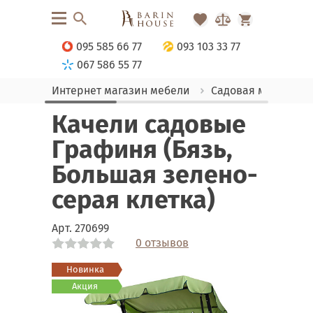
095 585 66 77
093 103 33 77
067 586 55 77
Интернет магазин мебели
Садовая мебель
Качели садовые
Графиня (Бязь,
Большая зелено-
серая клетка)
Арт.
270699
0 отзывов
Link
Link
Link
Link
Новинка
Акция