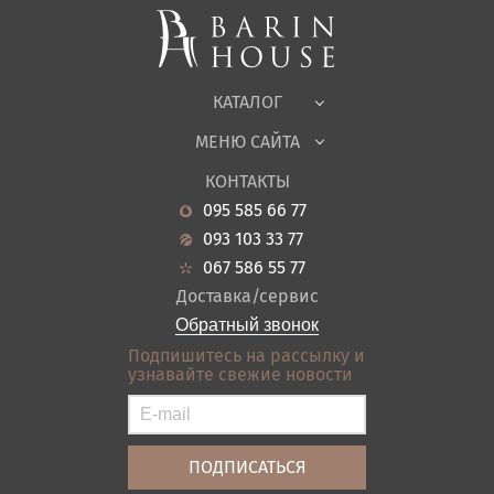
Корпусная мебель
Офисная мебель
Ткани
КАТАЛОГ
Детская
МЕНЮ САЙТА
Садовая мебель
О нас
Гостиная
КОНТАКТЫ
Новости
Кухня
095 585 66 77
Гарантия
Прихожие
093 103 33 77
Кредит
Ванная
067 586 55 77
Оплата и доставка
Акции
Доставка/сервис
Отзывы
Обратный звонок
Контакты
Подпишитесь на рассылку и
узнавайте свежие новости
Карта сайта
Условия покупки