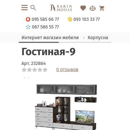
095 585 66 77
093 103 33 77
067 586 55 77
Интернет магазин мебели
Корпусная мебель
Гостиная-9
Арт.
232864
0 отзывов
Link
Link
Link