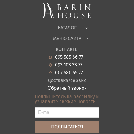
Корпусная мебель
Офисная мебель
Ткани
КАТАЛОГ
Детская
МЕНЮ САЙТА
Садовая мебель
О нас
Гостиная
КОНТАКТЫ
Новости
Кухня
095 585 66 77
Гарантия
Прихожие
093 103 33 77
Кредит
Ванная
067 586 55 77
Оплата и доставка
Акции
Доставка/сервис
Отзывы
Обратный звонок
Контакты
Подпишитесь на рассылку и
узнавайте свежие новости
Карта сайта
Условия покупки