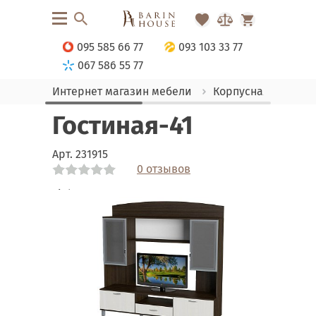
095 585 66 77
093 103 33 77
067 586 55 77
Интернет магазин мебели
Корпусная мебель
Гостиная-41
Арт.
231915
0 отзывов
Link
Link
Link
Link