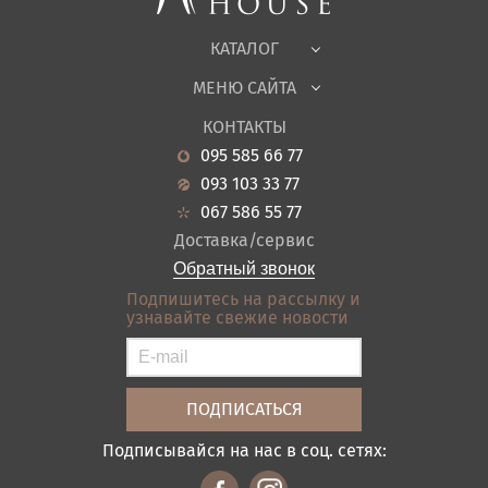
Офисная мебель
Ткани
КАТАЛОГ
Детская
МЕНЮ САЙТА
Садовая мебель
О нас
Гостиная
КОНТАКТЫ
Новости
Кухня
095 585 66 77
Гарантия
Прихожие
093 103 33 77
Кредит
Ванная
067 586 55 77
Оплата и доставка
Акции
Доставка/сервис
Отзывы
Обратный звонок
Контакты
Подпишитесь на рассылку и
узнавайте свежие новости
Карта сайта
Условия покупки
Подписывайся на нас в соц. сетях: