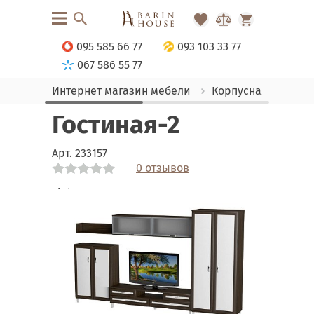
095 585 66 77
093 103 33 77
067 586 55 77
Интернет магазин мебели
Корпусная мебель
Гостиная-2
Арт.
233157
0 отзывов
Link
Link
Link
Link