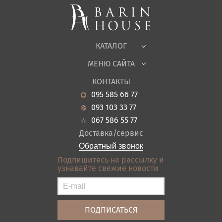
Корпусная мебель
Офисная мебель
Ткани
КАТАЛОГ
Детская
МЕНЮ САЙТА
Садовая мебель
О нас
Гостиная
КОНТАКТЫ
Новости
Кухня
095 585 66 77
Гарантия
Прихожие
093 103 33 77
Кредит
Ванная
067 586 55 77
Оплата и доставка
Акции
Доставка/сервис
Отзывы
Обратный звонок
Контакты
Подпишитесь на рассылку и
узнавайте свежие новости
Карта сайта
Условия покупки