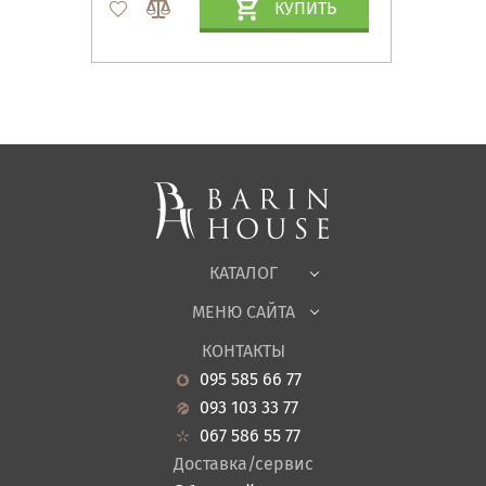
КУПИТЬ
Матрасы, текстиль
Спальни, Кровати
Мягкая мебель
Корпусная мебель
Офисная мебель
Ткани
КАТАЛОГ
Детская
МЕНЮ САЙТА
Садовая мебель
О нас
Гостиная
КОНТАКТЫ
Новости
Кухня
095 585 66 77
Гарантия
Прихожие
093 103 33 77
Кредит
Ванная
067 586 55 77
Оплата и доставка
Акции
Доставка/сервис