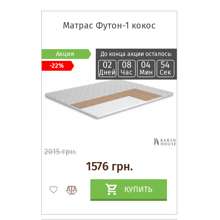
Матрас Футон-1 кокос
Акция
До конца акции осталось:
02
08
04
54
-22%
Дней
Час
Мин
Сек
2015 грн.
1576 грн.
КУПИТЬ