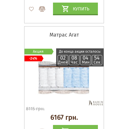
КУПИТЬ
Матрас Агат
Акция
До конца акции осталось:
02
08
04
54
-24%
Дней
Час
Мин
Сек
8115 грн.
6167 грн.