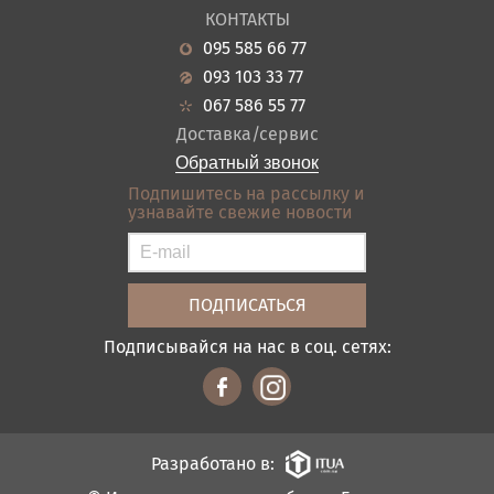
О нас
Гостиная
КОНТАКТЫ
Новости
Кухня
095 585 66 77
Гарантия
Прихожие
093 103 33 77
Кредит
Ванная
067 586 55 77
Оплата и доставка
Акции
Доставка/сервис
Отзывы
Обратный звонок
Контакты
Подпишитесь на рассылку и
узнавайте свежие новости
Карта сайта
Условия покупки
Подписывайся на нас в соц. сетях:
Разработано в: