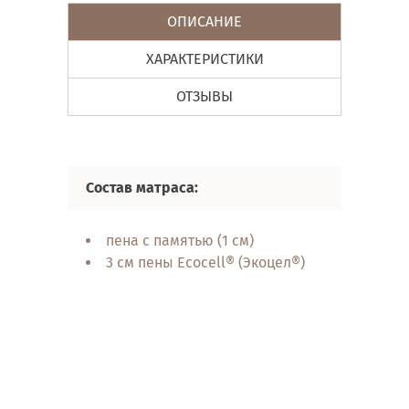
ОПИСАНИЕ
ХАРАКТЕРИСТИКИ
ОТЗЫВЫ
Состав матраса:
Свойства
пена с памятью (1 см)
пов
3 см пены Ecocell® (Экоцел®)
под
сис
обр
гиг