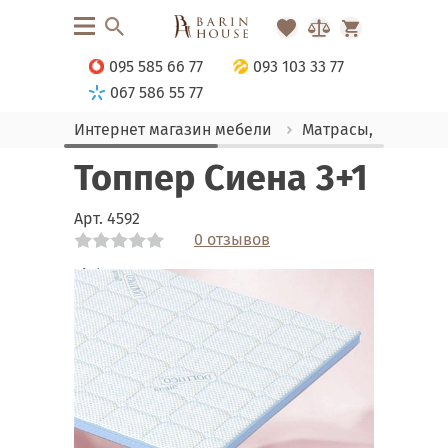
095 585 66 77
093 103 33 77
067 586 55 77
Интернет магазин мебели
Матрасы, текстиль
Топпер Сиена 3+1
Арт.
4592
0 отзывов
Link
Link
Link
Link
Link
Link