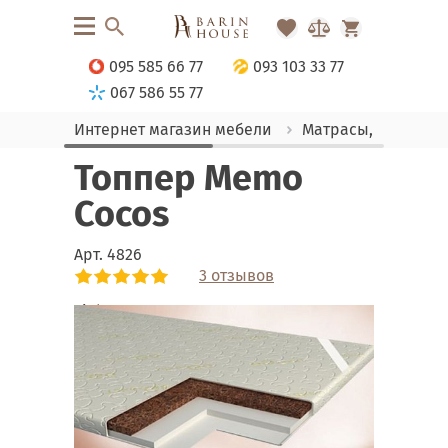
095 585 66 77
093 103 33 77
067 586 55 77
Интернет магазин мебели
Матрасы, текстиль
Топпер Memo
Cocos
Арт.
4826
3 отзывов
Link