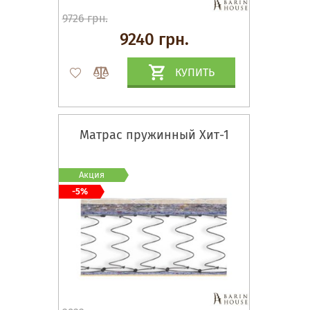
9726 грн.
9240 грн.
КУПИТЬ
Матрас пружинный Хит-1
Акция
-5%