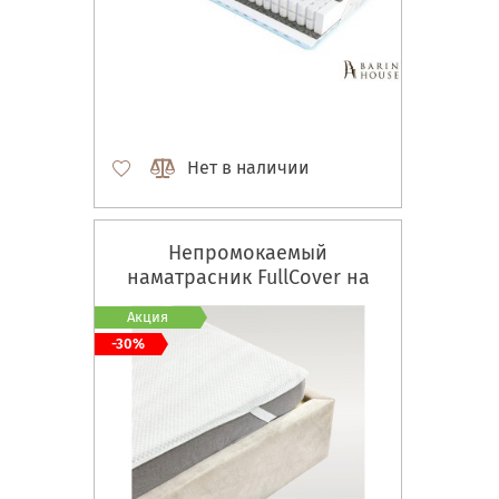
Нет в наличии
Непромокаемый
наматрасник FullCover на
резинках по углам
Акция
-30%