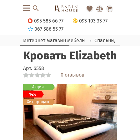
095 585 66 77
093 103 33 77
067 586 55 77
Интернет магазин мебели
Спальни, Кровати
Кровать Elizabeth
Арт.
6558
0 отзывов
Link
Link
Link
Link
Link
Link
Link
Link
Link
Link
Link
Link
Акция
14%
Хит продаж