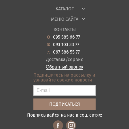
Ткани
КАТАЛОГ
Детская
МЕНЮ САЙТА
Садовая мебель
О нас
Гостиная
КОНТАКТЫ
Новости
Кухня
095 585 66 77
Гарантия
Прихожие
093 103 33 77
Кредит
Ванная
067 586 55 77
Оплата и доставка
Акции
Доставка/сервис
Отзывы
Обратный звонок
Контакты
Подпишитесь на рассылку и
узнавайте свежие новости
Карта сайта
Условия покупки
Подписывайся на нас в соц. сетях: