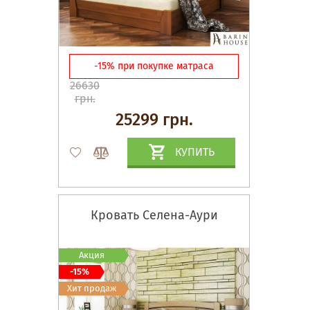
-15% при покупке матраса
26630
грн.
25299 грн.
КУПИТЬ
Кровать Селена-Аури
Акция
-15%
Хит продаж