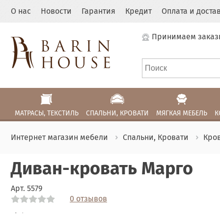
О нас
Новости
Гарантия
Кредит
Оплата и доста
Принимаем заказ
МАТРАСЫ, ТЕКСТИЛЬ
СПАЛЬНИ, КРОВАТИ
МЯГКАЯ МЕБЕЛЬ
К
Интернет магазин мебели
Спальни, Кровати
Кро
Диван-кровать Марго
Арт.
5579
0 отзывов
Link
Link
Link
Link
Link
Link