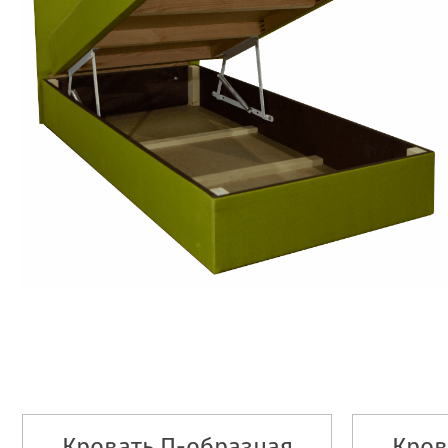
Кровать П-образная
Кров