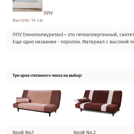
ППУ
Высота:
14 см
ППУ (пенополиуретан)
-
это гипоаллергенный, синте
Еще одно название - поролон. Материал с высокой пл
:
Три кроя стеганного чехла на выбор
Крой No.1
Крой No.2