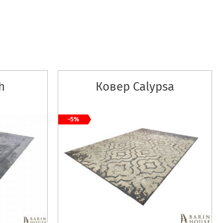
h
Ковер Calypsa
-5%