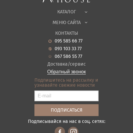
Ткани
КАТАЛОГ
Детская
МЕНЮ САЙТА
Садовая мебель
О нас
Гостиная
КОНТАКТЫ
Новости
Кухня
095 585 66 77
Гарантия
Прихожие
093 103 33 77
Кредит
Ванная
067 586 55 77
Оплата и доставка
Акции
Доставка/сервис
Отзывы
Обратный звонок
Контакты
Подпишитесь на рассылку и
узнавайте свежие новости
Карта сайта
Условия покупки
Подписывайся на нас в соц. сетях: