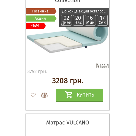
Collection
Новинка
До конца акции осталось:
02
20
16
17
Акция
Дней
Час
Мин
Сек
-14%
3752 грн.
3208 грн.
КУПИТЬ
Матрас VULCANO