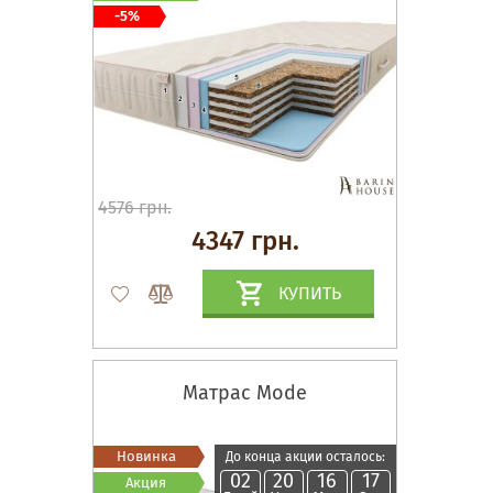
-5%
4576 грн.
4347 грн.
КУПИТЬ
Матрас Mode
Новинка
До конца акции осталось:
02
20
16
17
Акция