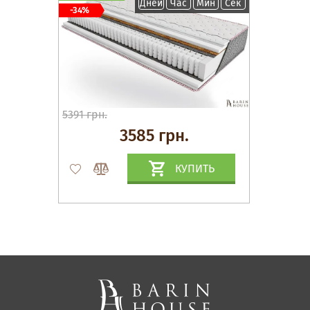
Дней
Час
Мин
Сек
-34%
5391 грн.
3585 грн.
КУПИТЬ
Матрасы, текстиль
Спальни, Кровати
Мягкая мебель
Корпусная мебель
Офисная мебель