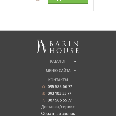
Матрасы, текстиль
Спальни, Кровати
Мягкая мебель
Корпусная мебель
Офисная мебель
Ткани
КАТАЛОГ
Детская
МЕНЮ САЙТА
Садовая мебель
О нас
Гостиная
КОНТАКТЫ
Новости
Кухня
095 585 66 77
Гарантия
Прихожие
093 103 33 77
Кредит
Ванная
067 586 55 77
Оплата и доставка
Акции
Доставка/сервис
Отзывы
Обратный звонок