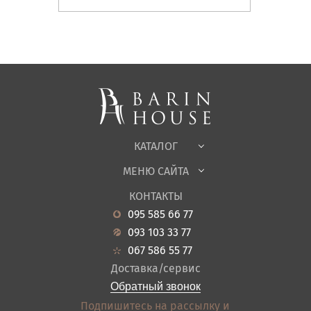
Матрасы, текстиль
Спальни, Кровати
Мягкая мебель
Корпусная мебель
Офисная мебель
Ткани
КАТАЛОГ
Детская
МЕНЮ САЙТА
Садовая мебель
О нас
Гостиная
КОНТАКТЫ
Новости
Кухня
095 585 66 77
Гарантия
Прихожие
093 103 33 77
Кредит
Ванная
067 586 55 77
Оплата и доставка
Акции
Доставка/сервис
Отзывы
Обратный звонок
Контакты
Подпишитесь на рассылку и