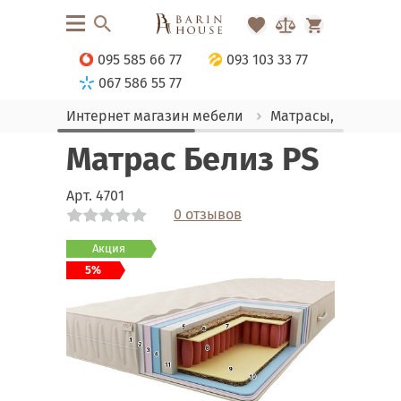
095 585 66 77
093 103 33 77
067 586 55 77
Интернет магазин мебели
Матрасы, текстиль
Матрас Белиз PS
Арт.
4701
0 отзывов
Link
Link
Акция
5%