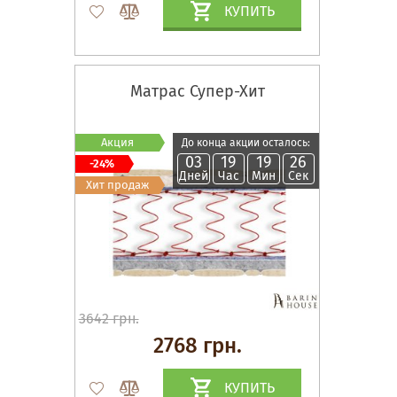
КУПИТЬ
Матрас Супер-Хит
Акция
До конца акции осталось:
03
19
19
26
-24%
Дней
Час
Мин
Сек
Хит продаж
3642 грн.
2768 грн.
КУПИТЬ