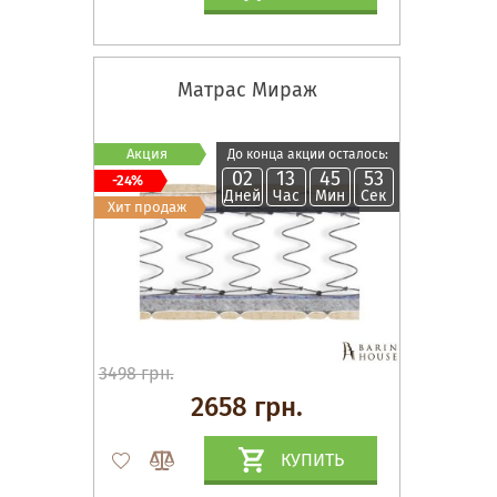
Матрас Мираж
Акция
До конца акции осталось:
02
13
45
53
-24%
Дней
Час
Мин
Сек
Хит продаж
3498 грн.
2658 грн.
КУПИТЬ