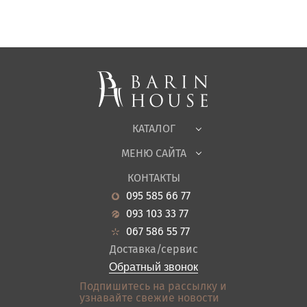
Матрасы, текстиль
Спальни, Кровати
Мягкая мебель
Корпусная мебель
Офисная мебель
Ткани
КАТАЛОГ
Детская
МЕНЮ САЙТА
Садовая мебель
О нас
Гостиная
КОНТАКТЫ
Новости
Кухня
095 585 66 77
Гарантия
Прихожие
093 103 33 77
Кредит
Ванная
067 586 55 77
Оплата и доставка
Акции
Доставка/сервис
Отзывы
Обратный звонок
Контакты
Подпишитесь на рассылку и
узнавайте свежие новости
Карта сайта