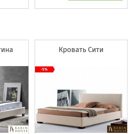
тина
Кровать Сити
-5%