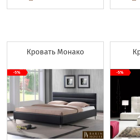
Кровать Монако
К
-5%
-5%