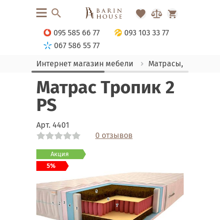
095 585 66 77
093 103 33 77
067 586 55 77
Интернет магазин мебели
Матрасы, текстиль
Матрас Тропик 2
PS
Арт.
4401
0 отзывов
Link
Link
Акция
5%