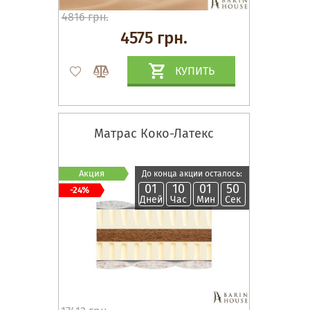
4816 грн.
4575 грн.
КУПИТЬ
Матрас Коко-Латекс
Акция
До конца акции осталось:
01
10
01
49
-24%
Дней
Час
Мин
Сек