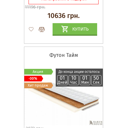
11196 грн.
10636 грн.
КУПИТЬ
Футон Тайм
Акция
До конца акции осталось:
01
10
01
49
-30%
Дней
Час
Мин
Сек
Хит продаж