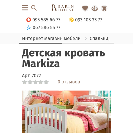
095 585 66 77
093 103 33 77
067 586 55 77
Интернет магазин мебели
Спальни, Кровати
Детская кровать
Markiza
Арт.
7072
0 отзывов
Link
Link