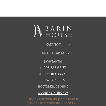
Матрасы, текстиль
Спальни, Кровати
Мягкая мебель
Корпусная мебель
Офисная мебель
Ткани
КАТАЛОГ
Детская
МЕНЮ САЙТА
Садовая мебель
О нас
Гостиная
КОНТАКТЫ
Новости
Кухня
095 585 66 77
Гарантия
Прихожие
093 103 33 77
Кредит
Ванная
067 586 55 77
Оплата и доставка
Акции
Доставка/сервис
Отзывы
Обратный звонок
Контакты
Подпишитесь на рассылку и
узнавайте свежие новости
Карта сайта