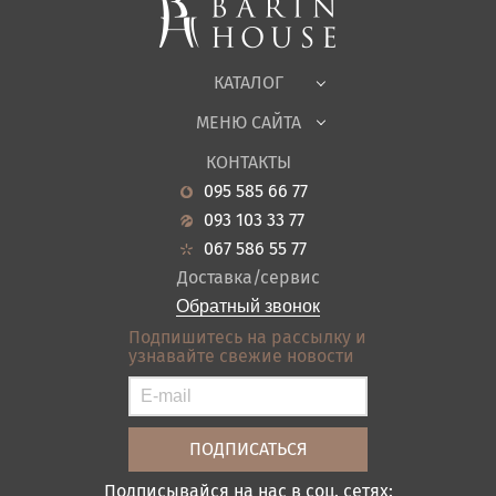
Корпусная мебель
Офисная мебель
Ткани
КАТАЛОГ
Детская
МЕНЮ САЙТА
Садовая мебель
О нас
Гостиная
КОНТАКТЫ
Новости
Кухня
095 585 66 77
Гарантия
Прихожие
093 103 33 77
Кредит
Ванная
067 586 55 77
Оплата и доставка
Акции
Доставка/сервис
Отзывы
Обратный звонок
Контакты
Подпишитесь на рассылку и
узнавайте свежие новости
Карта сайта
Условия покупки
Подписывайся на нас в соц. сетях: