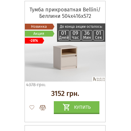
Тумба прикроватная Bellini/
Беллини 504х416х572
Новинка
До конца акции осталось:
01
09
36
00
Акция
Дней
Час
Мин
Сек
-28%
4378 грн.
3152 грн.
КУПИТЬ