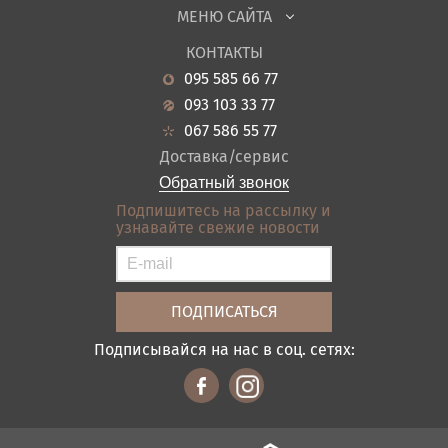
МЕНЮ САЙТА
Садовая мебель
О нас
Гостиная
КОНТАКТЫ
Новости
Кухня
095 585 66 77
Гарантия
Прихожие
093 103 33 77
Кредит
Ванная
067 586 55 77
Оплата и доставка
Акции
Доставка/сервис
Отзывы
Обратный звонок
Контакты
Подпишитесь на рассылку и
узнавайте свежие новости
Карта сайта
Условия покупки
Подписывайся на нас в соц. сетях: