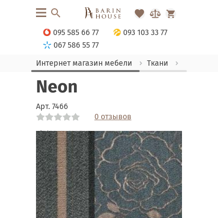
095 585 66 77
093 103 33 77
067 586 55 77
Интернет магазин мебели
Ткани
Жаккард
Neon
Арт.
7466
0 отзывов
Link
Link
Link
Link
Link
Link
Link
Link
Link
Link
Link
Link
Link