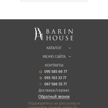
Матрасы, текстиль
Спальни, Кровати
Мягкая мебель
Корпусная мебель
Офисная мебель
Ткани
КАТАЛОГ
Детская
МЕНЮ САЙТА
Садовая мебель
О нас
Гостиная
КОНТАКТЫ
Новости
Кухня
095 585 66 77
Гарантия
Прихожие
093 103 33 77
Кредит
Ванная
067 586 55 77
Оплата и доставка
Акции
Доставка/сервис
Отзывы
Обратный звонок
Контакты
Подпишитесь на рассылку и
узнавайте свежие новости