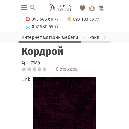
095 585 66 77
093 103 33 77
067 586 55 77
Интернет магазин мебели
Ткани
Велюр
Кордрой
Арт.
7389
0 отзывов
Link
Link
Link
Link
Link
Link
Link
Link
Link
Link
Link
Link
Link
Link
Link
Link