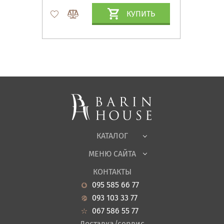
КУПИТЬ
Матрасы, текстиль
Спальни, Кровати
Мягкая мебель
Корпусная мебель
Офисная мебель
Ткани
КАТАЛОГ
Детская
МЕНЮ САЙТА
Садовая мебель
О нас
Гостиная
КОНТАКТЫ
Новости
Кухня
095 585 66 77
Гарантия
Прихожие
093 103 33 77
Кредит
Ванная
067 586 55 77
Оплата и доставка
Акции
Доставка/сервис