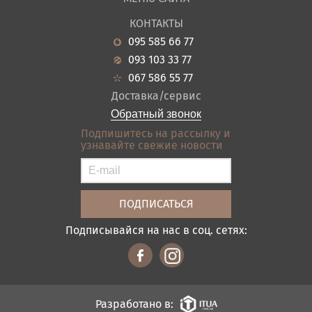
Садовая мебель
О нас
Гостиная
КОНТАКТЫ
Новости
Кухня
095 585 66 77
Гарантия
Прихожие
093 103 33 77
Кредит
Ванная
067 586 55 77
Оплата и доставка
Акции
Доставка/сервис
Отзывы
Обратный звонок
Контакты
Подпишитесь на рассылку и
узнавайте свежие новости
Карта сайта
Условия покупки
Подписывайся на нас в соц. сетях:
Разработано в: