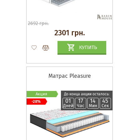
2692 грн.
2301 грн.
КУПИТЬ
Матрас Pleasure
Акция
До конца акции осталось:
01
17
14
45
-28%
Дней
Час
Мин
Сек