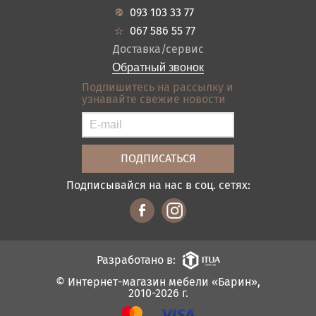
Гарантия
Прихожие
093 103 33 77
Кредит
Ванная
067 586 55 77
Оплата и доставка
Акции
Доставка/сервис
Отзывы
Обратный звонок
Контакты
Подпишитесь на рассылку и
узнавайте свежие новости
Карта сайта
Условия покупки
Подписывайся на нас в соц. сетях:
Разработано в:
© Интернет-магазин мебели «Барин»,
2010-2026 г.