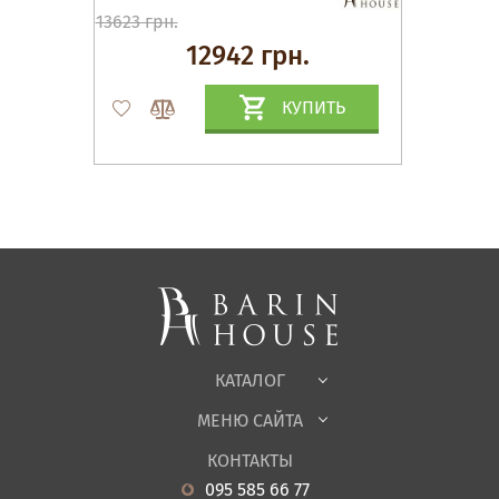
13623 грн.
12942 грн.
КУПИТЬ
Матрасы, текстиль
Спальни, Кровати
Мягкая мебель
Корпусная мебель
Офисная мебель
Ткани
КАТАЛОГ
Детская
МЕНЮ САЙТА
Садовая мебель
О нас
Гостиная
КОНТАКТЫ
Новости
Кухня
095 585 66 77