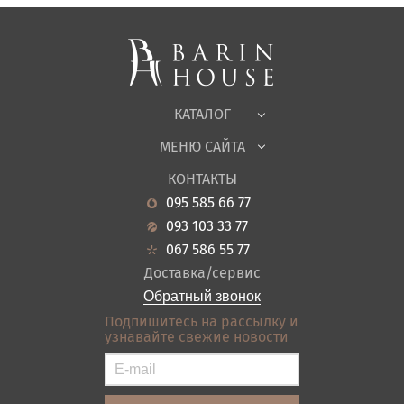
Спальни, Кровати
Мягкая мебель
Корпусная мебель
Офисная мебель
Ткани
КАТАЛОГ
Детская
МЕНЮ САЙТА
Садовая мебель
О нас
Гостиная
КОНТАКТЫ
Новости
Кухня
095 585 66 77
Гарантия
Прихожие
093 103 33 77
Кредит
Ванная
067 586 55 77
Оплата и доставка
Акции
Доставка/сервис
Отзывы
Обратный звонок
Контакты
Подпишитесь на рассылку и
узнавайте свежие новости
Карта сайта
Условия покупки