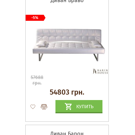
Диван Браво
-5%
57688
грн.
54803 грн.
КУПИТЬ
Диван Барон