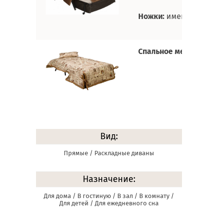
Ножки:
имеют резино
Спальное место:
изго
Вид:
Прямые / Раскладные диваны
Назначение:
Для дома / В гостиную / В зал / В комнату /
Для детей / Для ежедневного сна