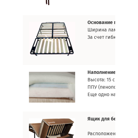
Основание под матра
Ширина ламели:
68 
За счет гибкости и 
Наполнение матраса
Высота:
15 см
ППУ (пенополиуретан
Еще одно название - 
Ящик для белья:
ткан
дно ДВ
Расположен под изно