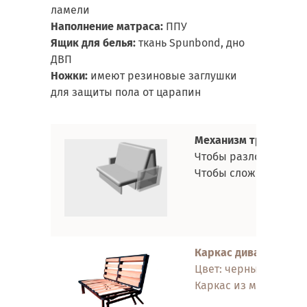
ламели
Наполнение матраса:
ППУ
Ящик для белья:
ткань Spunbond, дно
ДВП
Ножки:
имеют резиновые заглушки
для защиты пола от царапин
Механизм трансформ
Чтобы разложить див
Чтобы сложить диван
Каркас дивана:
метал
Цвет: черный
Каркас из металла об