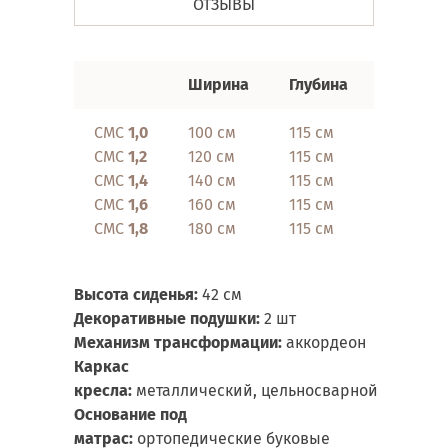
ОТЗЫВЫ
Ширина
Глубина
Высота
СМС
1,0
100 см
115 см
87 см
СМС
1,2
120 см
115 см
87 см
СМС
1,4
140 см
115 см
87 см
СМС
1,6
160 см
115 см
87 см
СМС
1,8
180 см
115 см
87 см
Высота сиденья:
42 см
Декоративные подушки:
2 шт
Механизм трансформации:
аккордеон
Каркас
кресла:
металлический, цельносварной
Основание под
матрас:
ортопедические буковые