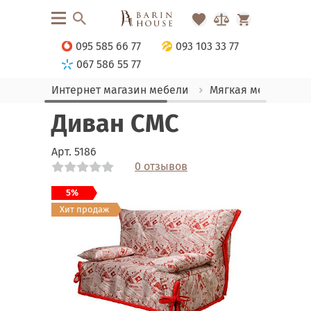
095 585 66 77
093 103 33 77
067 586 55 77
Интернет магазин мебели
Мягкая мебель
Диван СМС
Арт.
5186
0 отзывов
Link
Link
Link
Link
Link
Link
Link
Link
5%
Хит продаж