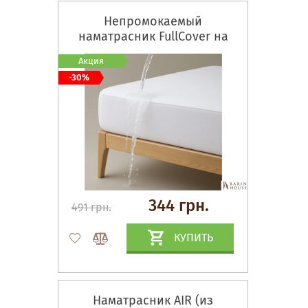
Непромокаемый
наматрасник FullCover на
резинке по всему периметру
Акция
-30%
344 грн.
491 грн.
КУПИТЬ
Наматрасник AIR (из