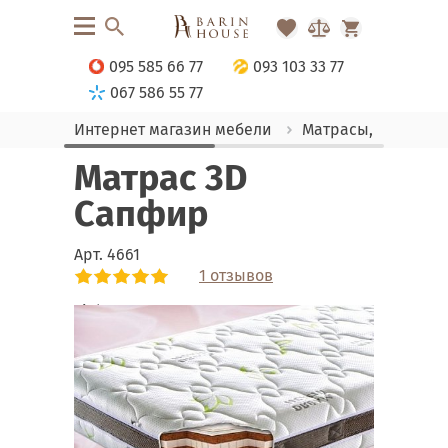
095 585 66 77
093 103 33 77
067 586 55 77
Интернет магазин мебели
Матрасы, текстиль
Матрас 3D
Сапфир
Арт.
4661
1 отзывов
Link
Link