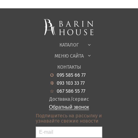
Спальни, Кровати
Мягкая мебель
Корпусная мебель
Офисная мебель
Ткани
КАТАЛОГ
Детская
МЕНЮ САЙТА
Садовая мебель
О нас
Гостиная
КОНТАКТЫ
Новости
Кухня
095 585 66 77
Гарантия
Прихожие
093 103 33 77
Кредит
Ванная
067 586 55 77
Оплата и доставка
Акции
Доставка/сервис
Отзывы
Обратный звонок
Контакты
Подпишитесь на рассылку и
узнавайте свежие новости
Карта сайта
Условия покупки