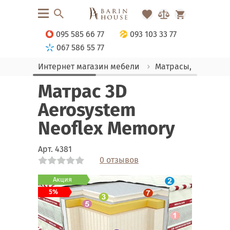
095 585 66 77
093 103 33 77
067 586 55 77
Интернет магазин мебели
Матрасы, текстиль
Матрас 3D
Aerosystem
Neoflex Memory
Арт.
4381
0 отзывов
Link
Акция
5%