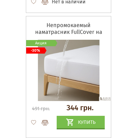
Нет в наличии
Непромокаемый
наматрасник FullCover на
резинке по всему периметру
Акция
-30%
344 грн.
491 грн.
КУПИТЬ