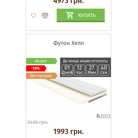
4973 грн.
КУПИТЬ
Футон Хелп
Акция
До конца акции осталось:
01
12
27
39
-18%
Дней
Час
Мин
Сек
Хит продаж
2430 грн.
1993 грн.