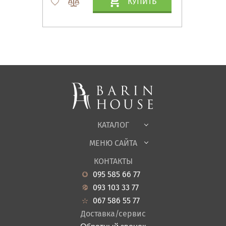
КУПИТЬ
Матрасы, текстиль
Спальни, Кровати
Мягкая мебель
Корпусная мебель
Офисная мебель
Ткани
КАТАЛОГ
Детская
МЕНЮ САЙТА
Садовая мебель
О нас
Гостиная
КОНТАКТЫ
Новости
Кухня
095 585 66 77
Гарантия
Прихожие
093 103 33 77
Кредит
Ванная
067 586 55 77
Оплата и доставка
Акции
Доставка/сервис
Отзывы