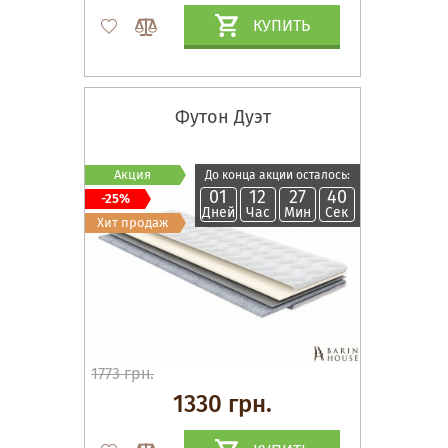
КУПИТЬ
Футон Дуэт
Акция
До конца акции осталось:
01
12
27
39
-25%
Дней
Час
Мин
Сек
Хит продаж
1773 грн.
1330 грн.