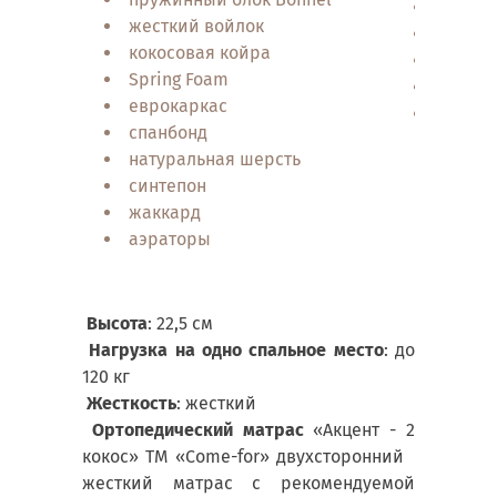
симмет
жесткий войлок
аэрат
кокосовая койра
еврок
Spring Foam
кокосо
еврокаркас
ручки 
спанбонд
натуральная шерсть
синтепон
жаккард
аэраторы
Высота
: 22,5 см
Нагрузка на одно спальное место
: до
120 кг
Жесткость
: жесткий
Ортопедический матрас
«Акцент - 2
кокос» ТМ «Come-for» двухсторонний
жесткий матрас с рекомендуемой