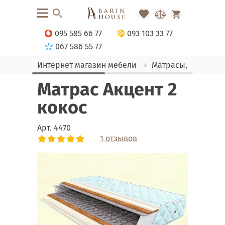
095 585 66 77
093 103 33 77
067 586 55 77
Интернет магазин мебели
Матрасы, текстиль
Матрас Акцент 2
кокос
Арт.
4470
1 отзывов
Link
Link