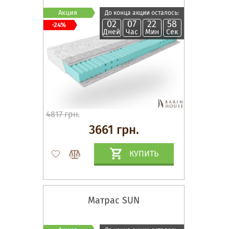
Акция
До конца акции осталось:
02
07
22
57
-24%
Дней
Час
Мин
Сек
4817 грн.
3661 грн.
КУПИТЬ
Матрас SUN