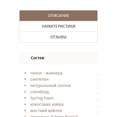
ОПИСАНИЕ
ХАРАКТЕРИСТИКИ
ОТЗЫВЫ
Состав
:
Характер
чехол - жаккард
эффект
синтепон
анато
натуральный хлопок
ортоп
спанбонд
эколог
Spring Foam
гипоа
кокосовая койра
двуст
жесткий войлок
стойки
пружинный блок Bonnel