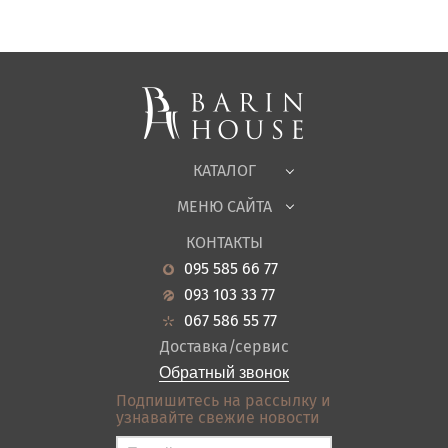
Матрасы, текстиль
Спальни, Кровати
Мягкая мебель
Корпусная мебель
Офисная мебель
Ткани
КАТАЛОГ
Детская
МЕНЮ САЙТА
Садовая мебель
О нас
Гостиная
КОНТАКТЫ
Новости
Кухня
095 585 66 77
Гарантия
Прихожие
093 103 33 77
Кредит
Ванная
067 586 55 77
Оплата и доставка
Акции
Доставка/сервис
Отзывы
Обратный звонок
Контакты
Подпишитесь на рассылку и
узнавайте свежие новости
Карта сайта