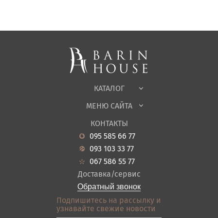
Матрасы, текстиль
Спальни, Кровати
Мягкая мебель
Корпусная мебель
Офисная мебель
Ткани
КАТАЛОГ
Детская
МЕНЮ САЙТА
Садовая мебель
О нас
Гостиная
КОНТАКТЫ
Новости
Кухня
095 585 66 77
Гарантия
Прихожие
093 103 33 77
Кредит
Ванная
067 586 55 77
Оплата и доставка
Акции
Доставка/сервис
Отзывы
Обратный звонок
Контакты
Подпишитесь на рассылку и
узнавайте свежие новости
Карта сайта