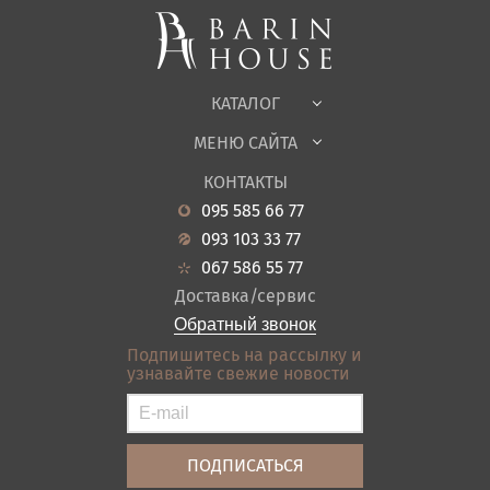
Корпусная мебель
Офисная мебель
Ткани
КАТАЛОГ
Детская
МЕНЮ САЙТА
Садовая мебель
О нас
Гостиная
КОНТАКТЫ
Новости
Кухня
095 585 66 77
Гарантия
Прихожие
093 103 33 77
Кредит
Ванная
067 586 55 77
Оплата и доставка
Акции
Доставка/сервис
Отзывы
Обратный звонок
Контакты
Подпишитесь на рассылку и
узнавайте свежие новости
Карта сайта
Условия покупки