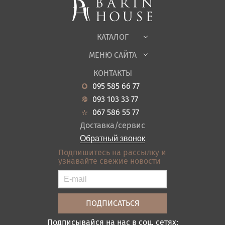
Корпусная мебель
Офисная мебель
Ткани
КАТАЛОГ
Детская
МЕНЮ САЙТА
Садовая мебель
О нас
Гостиная
КОНТАКТЫ
Новости
Кухня
095 585 66 77
Гарантия
Прихожие
093 103 33 77
Кредит
Ванная
067 586 55 77
Оплата и доставка
Акции
Доставка/сервис
Отзывы
Обратный звонок
Контакты
Подпишитесь на рассылку и
узнавайте свежие новости
Карта сайта
Условия покупки
Подписывайся на нас в соц. сетях: