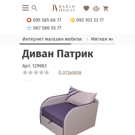
095 585 66 77
093 103 33 77
067 586 55 77
Интернет магазин мебели
Мягкая мебель
Диван Патрик
Арт.
129983
0 отзывов
Link
Link
Link
Link
Link
Link
Link
Link
Link
Link
Link
Link
Link
Link