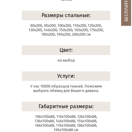
Размеры спальные:
80х200, 90х200, 100х200, 110х200, 120х200,
130х200, 140х200, 150х200, 160х200, 170х200,
180х200, 190х200, 200х200 см
Цвет:
на выбор
Услуги:
У нас 10000 образцов тканей. Поможем
выбрать обивку для Вашего дивана.
Габаритные размеры:
106х100х88, 116х100х88, 126х100х88,
136х100х88, 146х100х88, 156х100х88,
166х100х88, 176х100х88, 186х100х88,
196х100х88 см