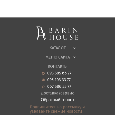
Матрасы, текстиль
Спальни, Кровати
Мягкая мебель
Корпусная мебель
Офисная мебель
Ткани
КАТАЛОГ
Детская
МЕНЮ САЙТА
Садовая мебель
О нас
Гостиная
КОНТАКТЫ
Новости
Кухня
095 585 66 77
Гарантия
Прихожие
093 103 33 77
Кредит
Ванная
067 586 55 77
Оплата и доставка
Акции
Доставка/сервис
Отзывы
Обратный звонок
Контакты
Подпишитесь на рассылку и
узнавайте свежие новости
Карта сайта