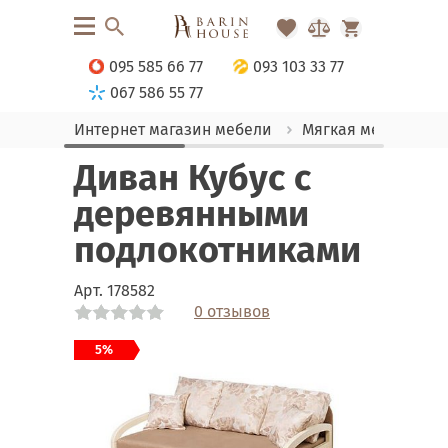
095 585 66 77
093 103 33 77
067 586 55 77
Интернет магазин мебели
Мягкая мебель
Диван Кубус с
деревянными
подлокотниками
Арт.
178582
0 отзывов
Link
Link
Link
Link
Link
Link
Link
Link
Link
Link
Link
Link
Link
Link
Link
Link
5%