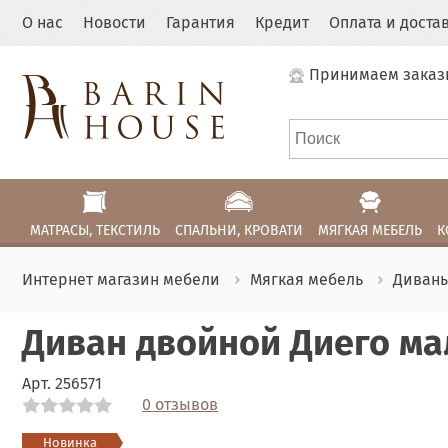
О нас
Новости
Гарантия
Кредит
Оплата и доста
Принимаем заказ
МАТРАСЫ, ТЕКСТИЛЬ
СПАЛЬНИ, КРОВАТИ
МЯГКАЯ МЕБЕЛЬ
К
Интернет магазин мебели
Мягкая мебель
Диван
Диван двойной Диего ма
Арт.
256571
0 отзывов
Link
Link
Link
Link
Link
Link
Link
Link
Link
Link
Link
Link
Link
Link
Link
Link
Link
Link
Новинка