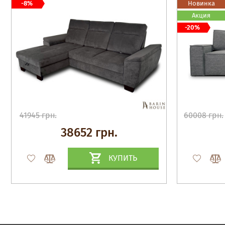
-8%
Новинка
Акция
-20%
41945 грн.
60008 грн.
38652 грн.
КУПИТЬ