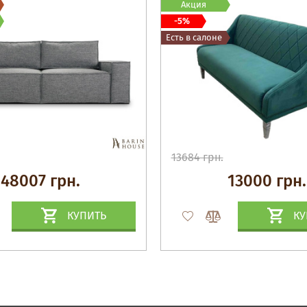
Акция
-5%
Есть в салоне
13684 грн.
48007 грн.
13000 грн.
КУПИТЬ
КУ