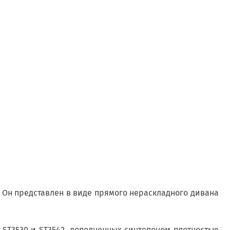
 Он представлен в виде прямого нераскладного дивана
ST3530 и ST3542, дополненных синтепоном плотностью