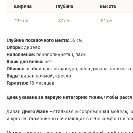
Ширина
Глубина
Высота
135 см
87 см
81 см
Глубина посадочного места:
55 см
Опоры:
дерево
Наполнение:
пенополиуретан, пасы
Ящик для белья:
нет
Обивка:
любой цвет и фактура, цена дивана зависит о
Виды:
диван прямой, кресло
Гарантия:
18 месяцев
Цена указана за первую категорию ткани, чтобы расс
Диван
Диего Мале
– стильная и современная модель, к
и кресла, гармонично сочетающих в себе комфорт и эле
Мягкое сиденье сделано из многослойной комбинации