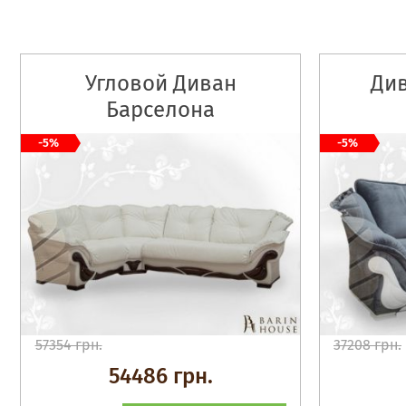
Угловой Диван
Ди
Барселона
-5%
-5%
57354 грн.
37208 грн.
54486 грн.