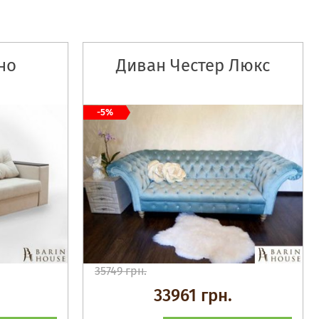
но
Диван Честер Люкс
-5%
35749 грн.
33961 грн.