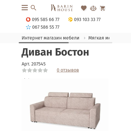
095 585 66 77
093 103 33 77
067 586 55 77
Интернет магазин мебели
Мягкая мебель
Диван Бостон
Арт.
207545
0 отзывов
Link
Link
Link
Link
Link
Link