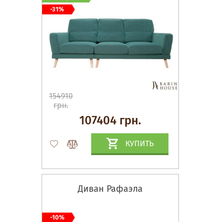
-31%
154910
грн.
107404 грн.
КУПИТЬ
Диван Рафаэла
-10%