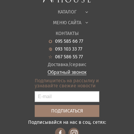
Ткани
КАТАЛОГ
Детская
МЕНЮ САЙТА
Садовая мебель
О нас
Гостиная
КОНТАКТЫ
Новости
Кухня
095 585 66 77
Гарантия
Прихожие
093 103 33 77
Кредит
Ванная
067 586 55 77
Оплата и доставка
Акции
Доставка/сервис
Отзывы
Обратный звонок
Контакты
Подпишитесь на рассылку и
узнавайте свежие новости
Карта сайта
Условия покупки
Подписывайся на нас в соц. сетях: