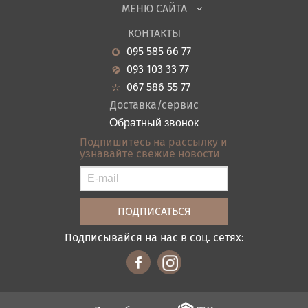
МЕНЮ САЙТА
Садовая мебель
О нас
Гостиная
КОНТАКТЫ
Новости
Кухня
095 585 66 77
Гарантия
Прихожие
093 103 33 77
Кредит
Ванная
067 586 55 77
Оплата и доставка
Акции
Доставка/сервис
Отзывы
Обратный звонок
Контакты
Подпишитесь на рассылку и
узнавайте свежие новости
Карта сайта
Условия покупки
Подписывайся на нас в соц. сетях: