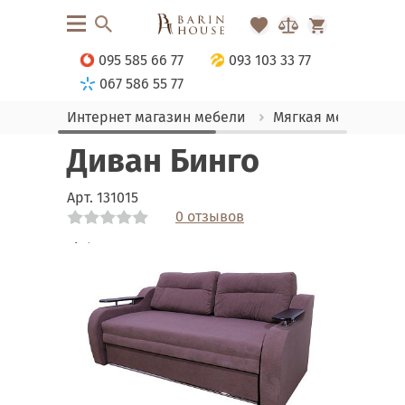
095 585 66 77
093 103 33 77
067 586 55 77
Интернет магазин мебели
Мягкая мебель
Диван Бинго
Арт.
131015
0 отзывов
Link
Link
Link
Link
Link