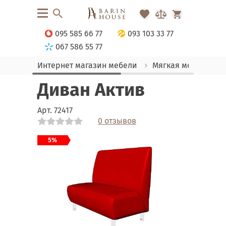
095 585 66 77
093 103 33 77
067 586 55 77
Интернет магазин мебели
Мягкая мебель
Диван Актив
Арт.
72417
0 отзывов
Link
Link
Link
Link
Link
Link
5%