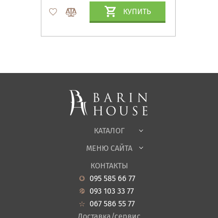
КУПИТЬ
Матрасы, текстиль
Спальни, Кровати
Мягкая мебель
Корпусная мебель
Офисная мебель
Ткани
КАТАЛОГ
Детская
МЕНЮ САЙТА
Садовая мебель
О нас
Гостиная
КОНТАКТЫ
Новости
Кухня
095 585 66 77
Гарантия
Прихожие
093 103 33 77
Кредит
Ванная
067 586 55 77
Оплата и доставка
Акции
Доставка/сервис