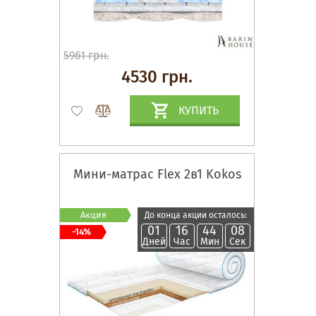
5961 грн.
4530 грн.
КУПИТЬ
Мини-матрас Flex 2в1 Kokos
Акция
До конца акции осталось:
01
16
44
07
-14%
Дней
Час
Мин
Сек