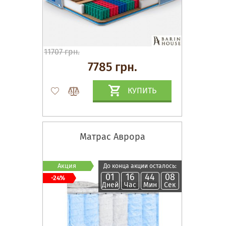
11707 грн.
7785 грн.
КУПИТЬ
Матрас Аврора
Акция
До конца акции осталось:
01
16
44
07
-24%
Дней
Час
Мин
Сек