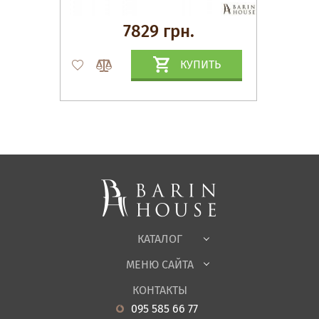
7829 грн.
КУПИТЬ
Матрасы, текстиль
Спальни, Кровати
Мягкая мебель
Корпусная мебель
Офисная мебель
Ткани
КАТАЛОГ
Детская
МЕНЮ САЙТА
Садовая мебель
О нас
Гостиная
КОНТАКТЫ
Новости
Кухня
095 585 66 77