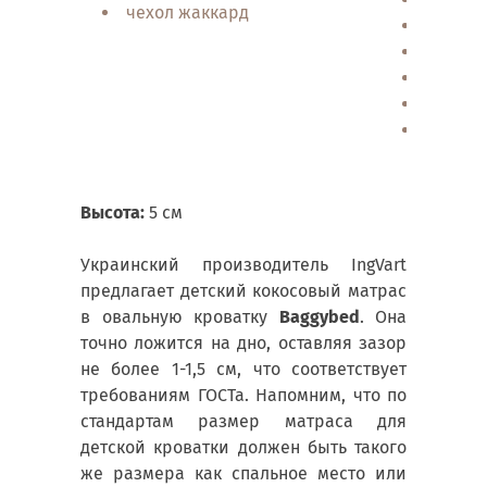
чехол жаккард
эласти
упруго
гигрос
воздух
ортопе
Высота:
5 см
Украинский производитель IngVart
предлагает детский кокосовый матрас
в овальную кроватку
Baggybed
. Она
точно ложится на дно, оставляя зазор
не более 1-1,5 см, что соответствует
требованиям ГОСТа. Напомним, что по
стандартам размер матраса для
детской кроватки должен быть такого
же размера как спальное место или