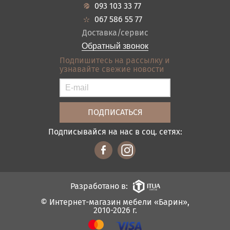
Гарантия
Прихожие
093 103 33 77
Кредит
Ванная
067 586 55 77
Оплата и доставка
Акции
Доставка/сервис
Отзывы
Обратный звонок
Контакты
Подпишитесь на рассылку и
узнавайте свежие новости
Карта сайта
Условия покупки
Подписывайся на нас в соц. сетях:
Разработано в:
© Интернет-магазин мебели «Барин»,
2010-2026 г.