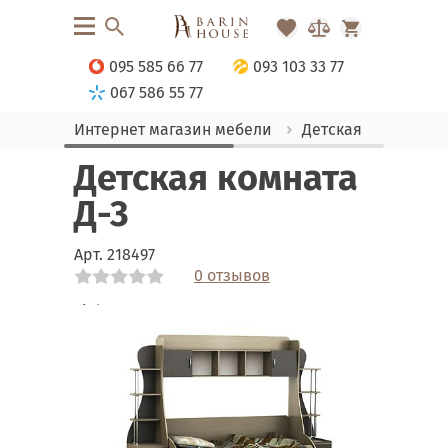
095 585 66 77
093 103 33 77
067 586 55 77
Интернет магазин мебели
Детская
Комна
Детская комната
Д-3
Арт.
218497
0 отзывов
Link