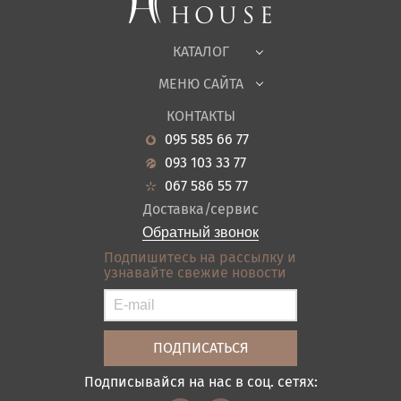
Офисная мебель
Ткани
КАТАЛОГ
Детская
МЕНЮ САЙТА
Садовая мебель
О нас
Гостиная
КОНТАКТЫ
Новости
Кухня
095 585 66 77
Гарантия
Прихожие
093 103 33 77
Кредит
Ванная
067 586 55 77
Оплата и доставка
Акции
Доставка/сервис
Отзывы
Обратный звонок
Контакты
Подпишитесь на рассылку и
узнавайте свежие новости
Карта сайта
Условия покупки
Подписывайся на нас в соц. сетях: