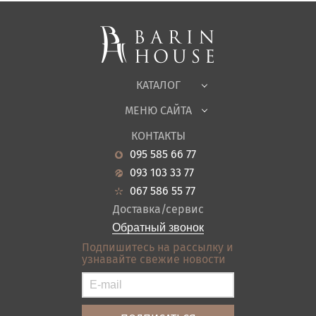
Мягкая мебель
Корпусная мебель
Офисная мебель
Ткани
КАТАЛОГ
Детская
МЕНЮ САЙТА
Садовая мебель
О нас
Гостиная
КОНТАКТЫ
Новости
Кухня
095 585 66 77
Гарантия
Прихожие
093 103 33 77
Кредит
Ванная
067 586 55 77
Оплата и доставка
Акции
Доставка/сервис
Отзывы
Обратный звонок
Контакты
Подпишитесь на рассылку и
узнавайте свежие новости
Карта сайта
Условия покупки