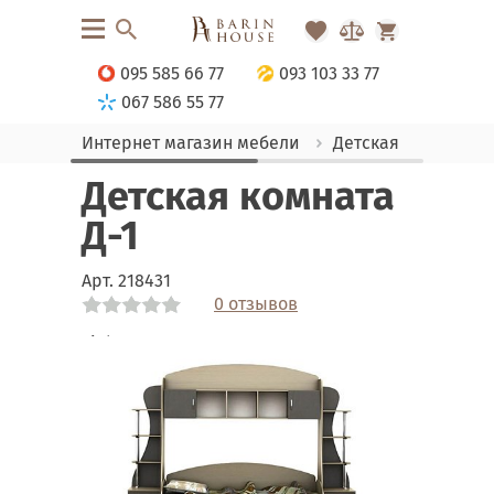
095 585 66 77
093 103 33 77
067 586 55 77
Интернет магазин мебели
Детская
Комна
Детская комната
Д-1
Арт.
218431
0 отзывов
Link