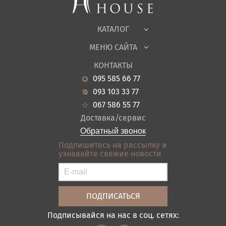
Офисная мебель
Ткани
КАТАЛОГ
Детская
МЕНЮ САЙТА
Садовая мебель
О нас
Гостиная
КОНТАКТЫ
Новости
Кухня
095 585 66 77
Гарантия
Прихожие
093 103 33 77
Кредит
Ванная
067 586 55 77
Оплата и доставка
Акции
Доставка/сервис
Отзывы
Обратный звонок
Контакты
Подпишитесь на рассылку и
узнавайте свежие новости
Карта сайта
Условия покупки
Подписывайся на нас в соц. сетях: