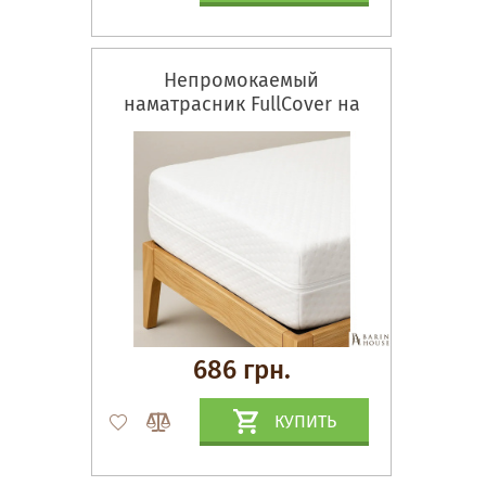
Непромокаемый
наматрасник FullCover на
молнии
686 грн.
КУПИТЬ