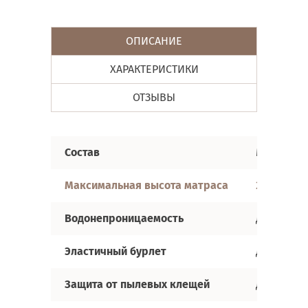
ОПИСАНИЕ
ХАРАКТЕРИСТИКИ
ОТЗЫВЫ
Состав
Мягкий гл
Максимальная высота матраса
25-35 см
Водонепроницаемость
да
Эластичный бурлет
да
Защита от пылевых клещей
да