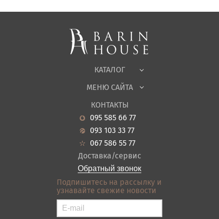
Спальни, Кровати
Мягкая мебель
Корпусная мебель
Офисная мебель
Ткани
КАТАЛОГ
Детская
МЕНЮ САЙТА
Садовая мебель
О нас
Гостиная
КОНТАКТЫ
Новости
Кухня
095 585 66 77
Гарантия
Прихожие
093 103 33 77
Кредит
Ванная
067 586 55 77
Оплата и доставка
Акции
Доставка/сервис
Отзывы
Обратный звонок
Контакты
Подпишитесь на рассылку и
узнавайте свежие новости
Карта сайта
Условия покупки