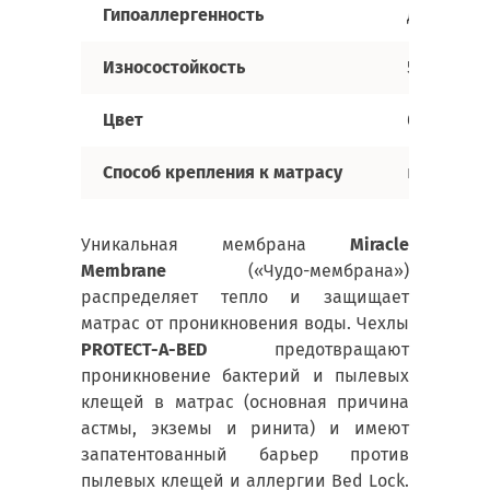
Гипоаллергенность
да
Износостойкость
50 циклов
Цвет
белый
Способ крепления к матрасу
полный че
Уникальная мембрана
Miracle
Membrane
(«Чудо-мембрана»)
распределяет тепло и защищает
матрас от проникновения воды. Чехлы
PROTECT-A-BED
предотвращают
проникновение бактерий и пылевых
клещей в матрас (основная причина
астмы, экземы и ринита) и имеют
запатентованный барьер против
пылевых клещей и аллергии Bed Lock.