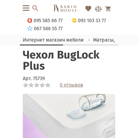
095 585 66 77
093 103 33 77
067 586 55 77
Интернет магазин мебели
Матрасы, текстиль
Чехол BugLock
Plus
Арт.
75739
0 отзывов
Link
Link