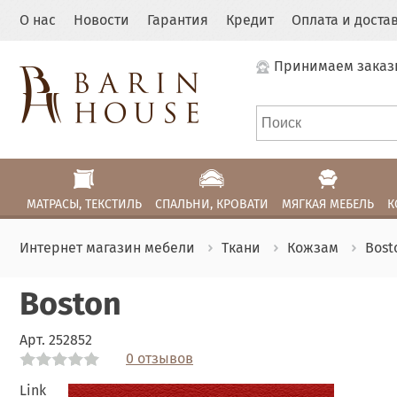
О нас
Новости
Гарантия
Кредит
Оплата и доста
Принимаем заказ
МАТРАСЫ, ТЕКСТИЛЬ
СПАЛЬНИ, КРОВАТИ
МЯГКАЯ МЕБЕЛЬ
К
Интернет магазин мебели
Ткани
Кожзам
Bost
Boston
Арт.
252852
0 отзывов
Link
Link
Link
Link
Link
Link
Link
Link
Link
Link
Link
Link
Link
Link