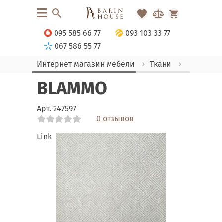
095 585 66 77
093 103 33 77
067 586 55 77
Интернет магазин мебели
Ткани
Шенилл
BLAMMO
Арт.
247597
0 отзывов
Link
Link
Link
Link
Link
Link
Link
Link
Link
Link