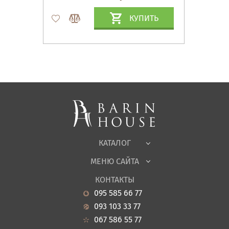
КУПИТЬ
Матрасы, текстиль
Спальни, Кровати
Мягкая мебель
Корпусная мебель
Офисная мебель
Ткани
КАТАЛОГ
Детская
МЕНЮ САЙТА
Садовая мебель
О нас
Гостиная
КОНТАКТЫ
Новости
Кухня
095 585 66 77
Гарантия
Прихожие
093 103 33 77
Кредит
Ванная
067 586 55 77